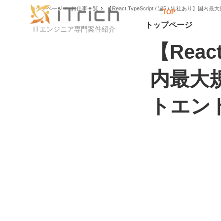
トップページ
お仕事一覧
【React,TypeScript / 週5 / 出社
TOP
トップページ
ITエンジニア専門案件紹介
【React
内最大
トエン