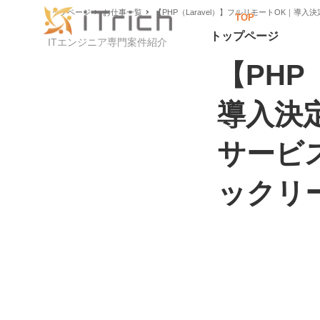
トップページ
お仕事一覧
【PHP（Laravel）】フルリモートOK｜導
TOP
トップページ
ITエンジニア専門案件紹介
【PHP
導入決定
サービ
ックリ